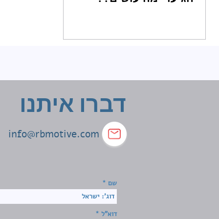
דברו איתנו
info@rbmotive.com
שם
דוא"ל