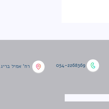
054-2268369
רח' אמיל בריג 4, תל אביב