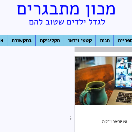
פרייה
חנות
קטעי וידאו
הקליניקה
בתקשורת
או
זמן קריאה 1 דקות