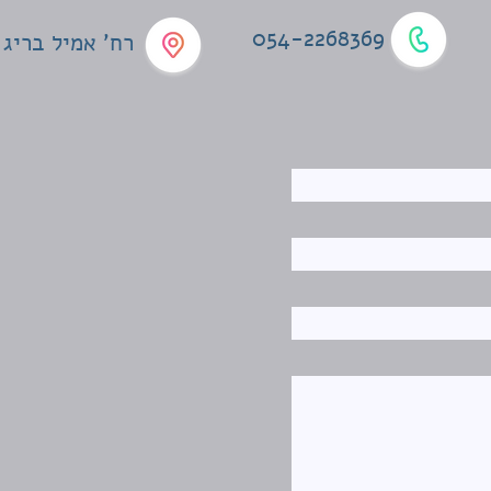
054-2268369
רח' אמיל בריג 4, תל אביב