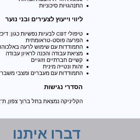
התנהגויות סיכוניות
ליווי וייעוץ לצע
ירים ובני נוער
טיפולי CBT לבעיות נפשיות כגון: דיכאון, OCD, ADHD, הפרעות חרדה,
הפרעה פוסט-טראומתית
התמודדות עם שימוש לרעה באלכוהול
מציאת עבודה והכנה לראיון עבודה
קשיים חברתיים וזוגיים
זהות ונטייה מינית
התמודדות עם מעברים ומצבי משבר
​הסדרי נגישות
הקליניקה נמצאת בתל ברוך צפון, ת"א. שדרות קק"ל 99א'. באזור קיימת חנ
דברו איתנו