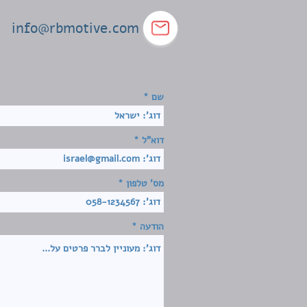
info@rbmotive.com
שם
דוא"ל
מס' טלפון
הודעה