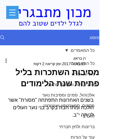
פוסט
כל המאמרים
רן בראון
כל המאמרים
27 באוג׳ 2017
זמן קריאה 2 דקות
מסיבות השתכרות בליל
מיניות ופורנו
פתיחת שנת הלימודים
אפליקציות ומשחקי מחשב
אלכוהול, סמים ומסיבות נוער
בשנים האחרונות התפתחה "מסורת" אשר 
מסכים, סמארטפון ואינטרנט
הולכת ומתרחבת בקרב בני נוער העולים 
לכיתה י"ב. 
להט"ב
בריונות ולחץ חברתי
עוד על הורות