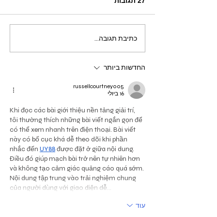
27 תגובות
"אבל לכולם מרשים" - איך
כתיבת תגובה...
לעזור לילדים להתמודד עם
לחץ חברתי
החדשות ביותר
russellcourtney005
16 ביולי
Khi đọc các bài giới thiệu nền tảng giải trí, 
tôi thường thích những bài viết ngắn gọn để 
có thể xem nhanh trên điện thoại. Bài viết 
này có bố cục khá dễ theo dõi khi phần 
nhắc đến 
UY88
 được đặt ở giữa nội dung. 
Điều đó giúp mạch bài trở nên tự nhiên hơn 
và không tạo cảm giác quảng cáo quá sớm. 
Nội dung tập trung vào trải nghiệm chung 
của người dùng với giao diện dễ…
עוד