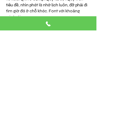
tiêu đề, nhìn phát là nhớ lịch luôn, đỡ phải đi 
tìm giờ đá ở chỗ khác. Font với khoảng 
cách dòng…
עוד
לייק
להשיב
robert50powell.9.5.8.4+abc123
06 במאי
https://fly88.poker/
 dạo này thấy nhiều 
người nhắc nên mình cũng bấm vào coi thử 
cho biết. Mình không có ngồi đọc kỹ hay tìm 
hiểu hết đâu, kiểu vào lướt nhanh xem bố 
cục ra sao thôi. Cảm giác đầu tiên là trang 
nhìn khá thoáng, các phần tách bạch nên 
không bị rối mắt, kéo xuống cũng dễ theo 
dõi. Mình thích cái kiểu họ chia nội dung 
thành từng khối rõ ràng, nhìn là biết chỗ nào 
là…