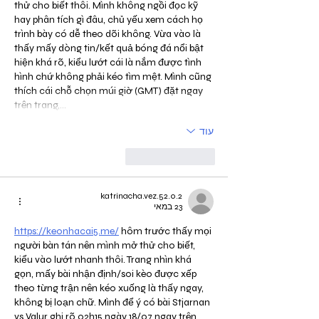
thử cho biết thôi. Mình không ngồi đọc kỹ 
hay phân tích gì đâu, chủ yếu xem cách họ 
trình bày có dễ theo dõi không. Vừa vào là 
thấy mấy dòng tin/kết quả bóng đá nổi bật 
hiện khá rõ, kiểu lướt cái là nắm được tình 
hình chứ không phải kéo tìm mệt. Mình cũng 
thích cái chỗ chọn múi giờ (GMT) đặt ngay 
trên trang,…
עוד
לייק
להשיב
katrinacha.vez.52.0.2
23 במאי
https://keonhacai5.me/
 hôm trước thấy mọi 
người bàn tán nên mình mở thử cho biết, 
kiểu vào lướt nhanh thôi. Trang nhìn khá 
gọn, mấy bài nhận định/soi kèo được xếp 
theo từng trận nên kéo xuống là thấy ngay, 
không bị loạn chữ. Mình để ý có bài Stjarnan 
vs Valur ghi rõ 02h15 ngày 18/07 ngay trên 