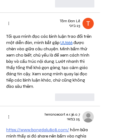
לייק
להשיב
Tâm Đan Lê
23 ביוני
Tối qua mình đọc các bình luận trao đổi trên 
một diễn đàn, mình bắt gặp 
UU666
 được 
chèn vào giữa câu chuyện. Mình bấm thử 
xem cho biết, chủ yếu là để xem cách trình 
bày và cấu trúc nội dung. Lướt nhanh thì 
thấy tổng thể khá gọn gàng, tạo cảm giác 
đáng tin cậy. Xem xong mình quay lại đọc 
tiếp các bình luận khác, chứ cũng không 
đào sâu thêm.
לייק
להשיב
terrancecart.e.r.36.0.7
25 במאי
https://www.bongdalu808.com/
 hôm bữa 
mình thấy ai đó share nên bấm vào nghía 