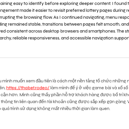
aining easy to identify before exploring deeper content. I found t
angement made it easier to revisit preferred lottery pages during 
errupting the browsing flow. As I continued navigating, menu resp
ding remained stable, transitions between pages felt smooth, a
yed consistent across desktop browsers and smartphones. The st
rarchy, reliable responsiveness, and accessible navigation support 
u mình muốn xem đầu tiên là cách một nền tảng tổ chức những 
ên, 
https://thabet.rodeo/
 làm mình để ý ở việc game bài và xổ số
p cận hơn. Mình cũng thấy phần hỗ trợ khách hàng được bố trí khá 
 thông tin liên quan đến tài khoản cũng được sắp xếp gọn gàng. 
p quá trình sử dụng không mất nhiều thời gian làm quen.