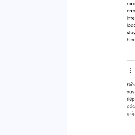
rem
arr
int
loa
sta
hie
Điề
xuy
tiế
các
giú