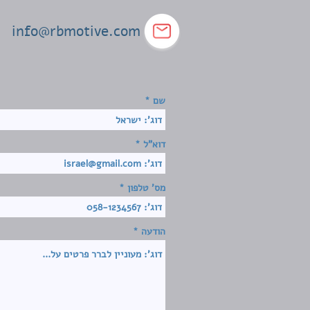
info@rbmotive.com
שם
דוא"ל
מס' טלפון
הודעה