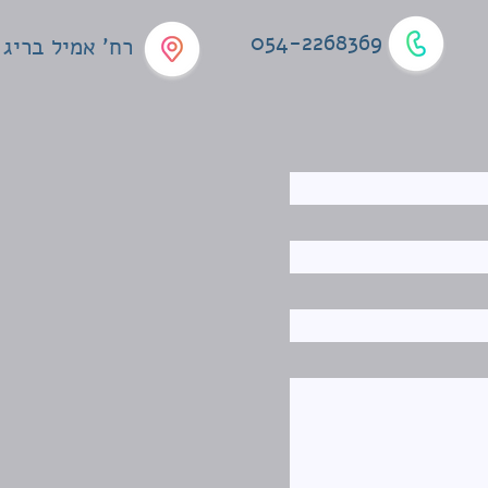
054-2268369
רח' אמיל בריג 4, תל אביב