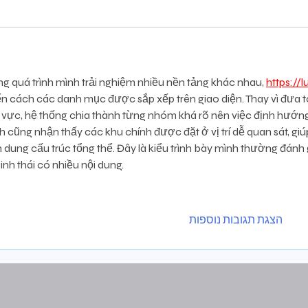
ng quá trình mình trải nghiệm nhiều nền tảng khác nhau, 
https://
ến cách các danh mục được sắp xếp trên giao diện. Thay vì đưa t
 vực, hệ thống chia thành từng nhóm khá rõ nên việc định hướng 
h cũng nhận thấy các khu chính được đặt ở vị trí dễ quan sát, g
h dung cấu trúc tổng thể. Đây là kiểu trình bày mình thường đánh 
inh thái có nhiều nội dung.
הצגת תגובות נוספות