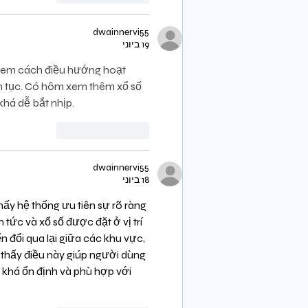
dwainnervi55
19 ביוני
ể xem cách điều hướng hoạt 
ên tục. Có hôm xem thêm xổ số 
khá dễ bắt nhịp.
לייק
להשיב
dwainnervi55
18 ביוני
thấy hệ thống ưu tiên sự rõ ràng 
tức và xổ số được đặt ở vị trí 
 đổi qua lại giữa các khu vực, 
 thấy điều này giúp người dùng 
 khá ổn định và phù hợp với 