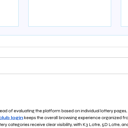
טיק טוק - המדריך המלא
למה 
לבקרת הורים
השנה
ead of evaluating the platform based on individual lottery pages, 
club login
 keeps the overall browsing experience organized 
ery categories receive clear visibility, with K3 Lotre, 5D Lotre, an