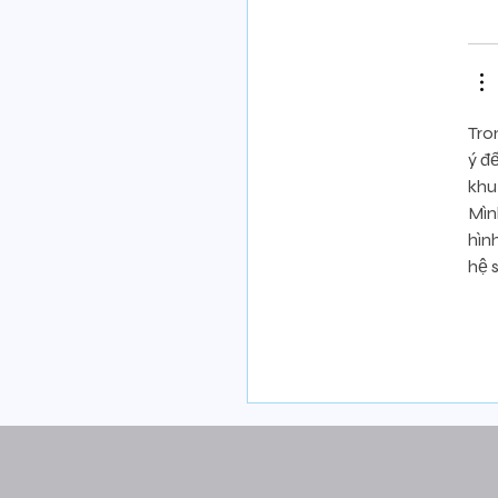
Tro
ý đ
khu
Mìn
hìn
hệ s