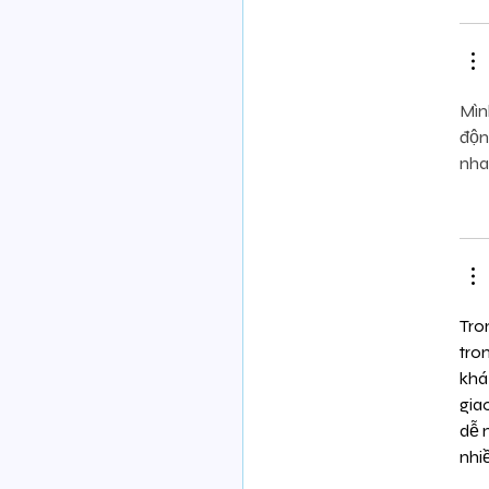
Mìn
độn
nha
Tro
tro
khá
gia
dễ 
nhi