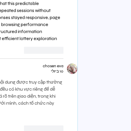
hat this predictable 
repeated sessions without 
onses stayed responsive, page 
nd browsing performance 
ructured information 
efficient lottery exploration
לייק
להשיב
chosen eva
10 ביולי
nội dung được truy cập thường 
 đều có khu vực riêng để dễ 
rõ trên giao diện, trong khi 
Với mình, cách tổ chức này 
לייק
להשיב