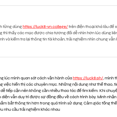
h từng dùng 
https://luck8-vn.college/
 trên điện thoại khá lâu đ
g thì thấy các mục được chia tương đối dễ nhìn hơn lúc dùng li
nh và kiểm tra lại thông tin tài khoản, trải nghiệm nhìn chung vẫn 
ng lúc mình quan sát cách vận hành của 
https://luck8.ph/
, mình 
ng việc hiển thị các chuyên mục. Những nội dung như thể thao, tin 
 dễ tiếp cận nên không cần nhiều thao tác để tìm kiếm. Khi chuyển
o diện vẫn duy trì được sự đồng đều về cách trình bày. Mình nhận
nắm bắt thông tin hơn trong quá trình sử dụng. Cảm giác tổng thể
ều nhu cầu trải nghiệm khác nhau