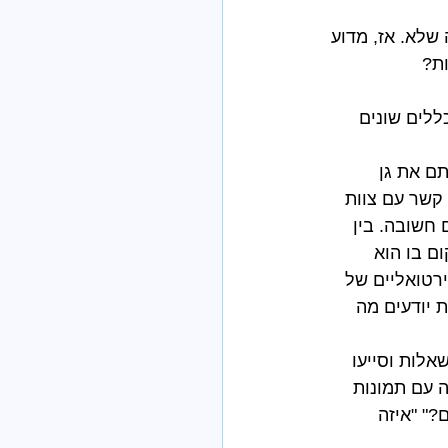
לא. אז, מדוע 
ת?
לים שונים 
ת בהם ילדכם נמצאים - כשהילד היה בן 5 בדקתם את גן 
קשר עם צוות 
חשובה. בין 
ם בו הוא 
ירטואליים של 
 יודעים מה 
לות וסייעו 
 עם תמונות 
" "איזה 