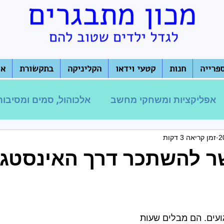
פרייה
חנות
קטעי וידאו
הקליניקה
בתקשורת
או
אפליקציות ומשחקי מחשב
אלכוהול, סמים ומסיבות
זמן קריאה 3 דקות
להט"ב
בריונות ולחץ חברתי
עוד על הורות
 להשתכר דרך האינסטג
ועים. הם מבלים שעות 