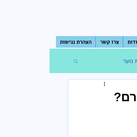
דות
צרו קשר
הצהרת נגישות
 נוער
חדר מורים
רם?