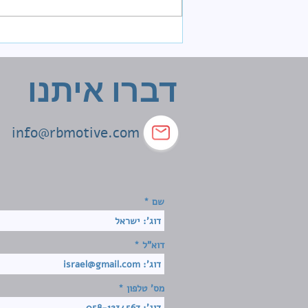
איך לדבר עם ילדים על
סיגריות אלקטרוניות
דברו איתנו
info@rbmotive.com
שם
דוא"ל
מס' טלפון