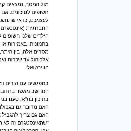
מול המסך, נמצאים קרו
חשופים לסיכונים. אם 
לעצמכם, כדאי שתחשבו
החברתיות (אינסטגרם, פ
הילדים שלנו חשופים ל
בתמונות, באמירות או 
מסרים אלה, בין היתר, 
אלכוהול עד שכרות ואף
הווירטואלי.
במפגשים עם הורים ומת
המחשב מאשר ברחוב. ככ
בתיכון בת"א, טענו בני
האם מדובר גם בגבולות
האם גם צריך להגביל א
"שהאינסטגרם זה לא הר
אכן, הטכנולוגיה הויר