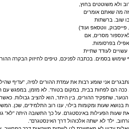
ב ולא משוטטים בחוץ, 
זה מה שאתם אומרים 
 שוב. ברשתות 
ייסבוק, ווטסאפ ועוד) 
אינספור מסרים, אם 
אפילו בפרסומות. 
עשויים לעודד שתיית 
 שימוש בסמים. בכתבה לפניכם, טיפים לחיזוק הבקרה ההורי
בגרים אני שומע רבות את עמדת ההורים לפיה, "עדיף שהילדי
ה הם לפחות בבית, במקום בטוח". לא מזמן, במפגש עם תלמ
 הנוער, שתפקיד ההורים, בין היתר, הוא להציב גבולות. כאשר
 בנושא שעות ומקומות בילוי, ענו רוב התלמידים, שכן. המשכ
ת שעות הפעילות באינסטגרם. על כך התשובה היתה "לא" גו
חוב. ילד לא ישתה אלכוהול דרך האינסטגרם".
טואלית עדיין לא מאפשרת לנו לשתות משקאות דרך המחשב, 