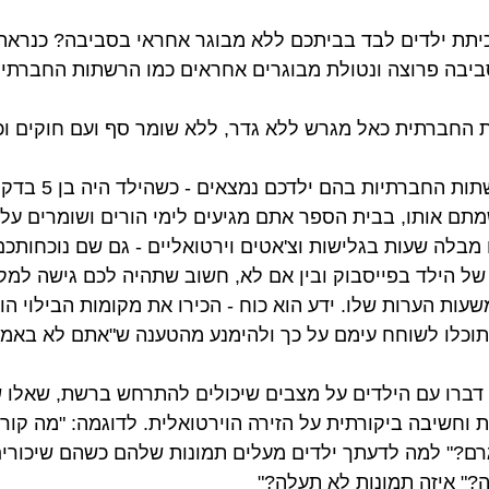
יתת ילדים לבד בביתכם ללא מבוגר אחראי בסביבה? כנראה ש
יבה פרוצה ונטולת מבוגרים אחראים כמו הרשתות החברתיו
 החברתית כאל מגרש ללא גדר, ללא שומר סף ועם חוקים וכל
פתחו פרופיל ברשתות החברתיו
תם אותו, בבית הספר אתם מגיעים לימי הורים ושומרים על 
מבלה שעות בגלישות וצ'אטים וירטואליים - גם שם נוכחותכם 
של הילד בפייסבוק ובין אם לא, חשוב שתהיה לכם גישה למקו
עות הערות שלו. ידע הוא כוח - הכירו את מקומות הבילוי הו
תוכלו לשוחח עימם על כך ולהימנע מהטענה ש"אתם לא באמת
 דברו עם הילדים על מצבים שיכולים להתרחש ברשת, שאלו שא
וחשיבה ביקורתית על הזירה הוירטואלית. לדוגמה: "מה קורה
ם?" למה לדעתך ילדים מעלים תמונות שלהם כשהם שיכורים?
" איזה תמונות לא תעלה?"  