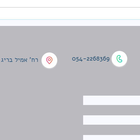
"אבל לכולם מרשים" - איך
לעזור לילדים להתמודד עם
לחץ חברתי
054-2268369
רח' אמיל בריג 4, תל אביב