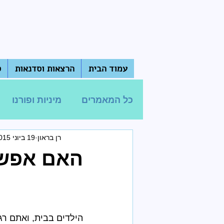
עמוד הבית
הרצאות וסדנאות
ס
כל המאמרים
מיניות ופורנו
רן בראון
19 ביוני 2015
מסכים, סמארטפון ואינטרנט
האם אפשר
למידה מרחוק
הילדים בבית, ואתם רג