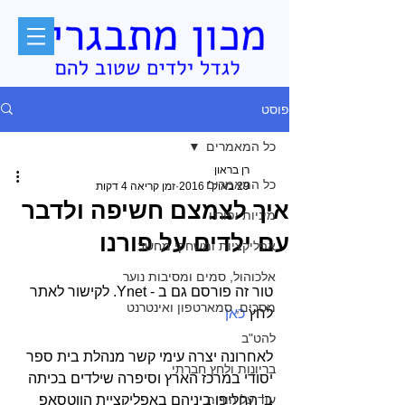
פוסט
כל המאמרים
רן בראון
כל המאמרים
29 באוק׳ 2016
זמן קריאה 4 דקות
איך לצמצם חשיפה ולדבר
מיניות ופורנו
עם ילדים על פורנו
אפליקציות ומשחקי מחשב
אלכוהול, סמים ומסיבות נוער
טור זה פורסם גם ב - Ynet. לקישור לאתר 
מסכים, סמארטפון ואינטרנט
לחץ 
כאן
להט"ב
לאחרונה יצרה עימי קשר מנהלת בית ספר 
בריונות ולחץ חברתי
יסודי במרכז הארץ וסיפרה שילדים בכיתה 
עוד על הורות
ב' החליפו ביניהם באפליקציית הווטסאפ 