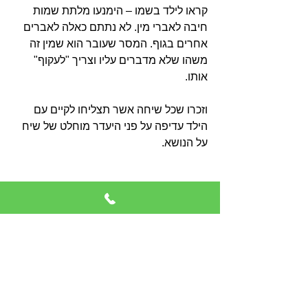
קראו לילד בשמו – הימנעו מלתת שמות 
חיבה לאברי מין. לא נתתם כאלה לאברים 
אחרים בגוף. המסר שעובר הוא שמין זה 
משהו שלא מדברים עליו וצריך "לעקוף" 
אותו.
וזכרו שכל שיחה אשר תצליחו לקיים עם 
הילד עדיפה על פני היעדר מוחלט של שיח 
על הנושא.
#פורנו
#הורים
#מין
#מיניות
#ילדים
#נוער
#מתבגרים
מיניות ופורנו