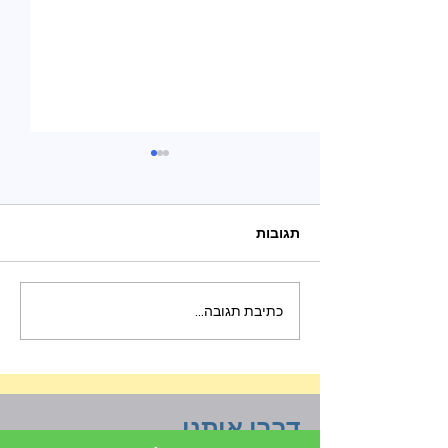
תגובות
הילד שלכם בקבוצת
כתיבת תגובה...
וואטסאפ? אולי כדאי
שתקראו את זה קודם
דברו איתנו