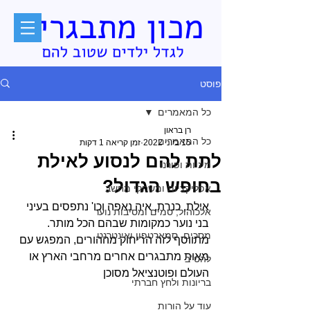
פוסט
כל המאמרים
רן בראון
כל המאמרים
15 ביוני 2022
זמן קריאה 1 דקות
לתת להם לנסוע לאילת
מיניות ופורנו
בחופש הגדול?
אפליקציות ומשחקי מחשב
אילת, כנרת, איה נאפה וכו' נתפסים בעיני 
אלכוהול, סמים ומסיבות נוער
בני נוער כמקומות שבהם הכל מותר. 
מסכים, סמארטפון ואינטרנט
מתווסף לזה הריחוק מההורים, המפגש עם 
מאות מתבגרים אחרים מרחבי הארץ או 
להט"ב
העולם ופוטנציאל מסוכן
בריונות ולחץ חברתי
עוד על הורות