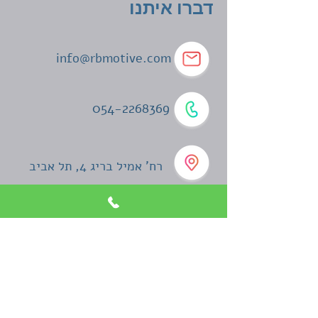
דברו איתנו
info@rbmotive.com
054-2268369
רח' אמיל בריג 4, תל אביב
שם
דוא"ל