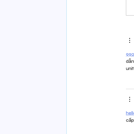
בוט יודע יותר טוב -
ההורים בעידן ה - AI
99o
dẫn
uni
hel
cấp