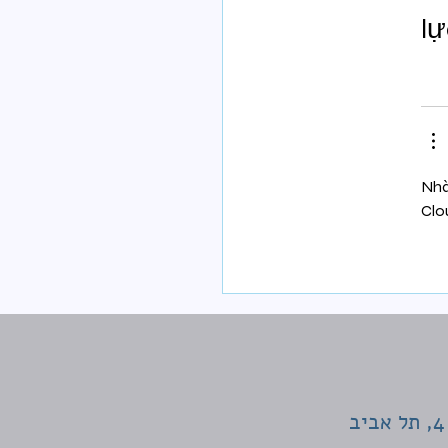
l
Nhà
Clo