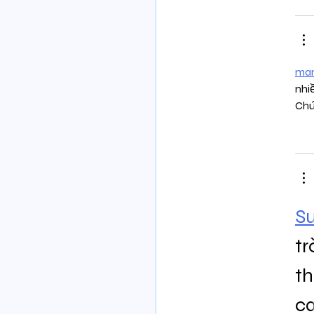
man
nhi
Chú
S
tr
th
ca