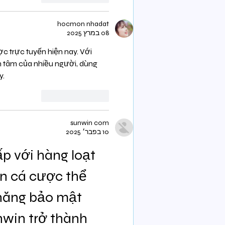
hocmon nhadat
08 במרץ 2025
ợc trực tuyến hiện nay. Với 
 tâm của nhiều người, dùng 
y.
לייק
להשיב
sunwin com
10 בפבר׳ 2025
p với hàng loạt 
ến cá cược thể 
 năng bảo mật 
nwin trở thành 