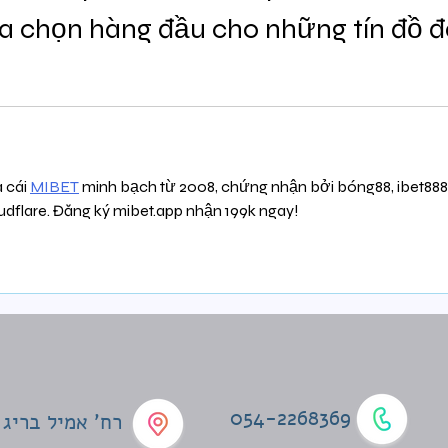
ựa chọn hàng đầu cho những tín đồ 
 cái 
MIBET
 minh bạch từ 2008, chứng nhận bởi bóng88, ibet88
udflare. Đăng ký mibet.app nhận 199k ngay!
054-2268369
רח' אמיל בריג 4, תל אביב