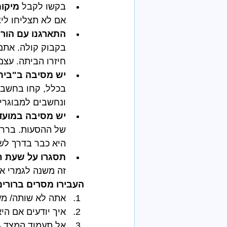
בקשו לקבל
 מיקום ו
אם לא תצליחו לי
התארגנו עם הורי
בקבוק קולה. אתם
חיזרו הביתה. עצם
יש מסיבה ב"בית 
בכלל, קחו בחשבו
ונחשבים למבוגרים
יש מסיבה במועדו
של ההסעות. בררו 
היא כבר בדרך לשם
תסגרו על שעת חז
זה משנה לגמרי א
העבירו מסרים ברורים
אתה לא שותה/ מע
איך יודעים אם הי
אל תעמוד המצד -