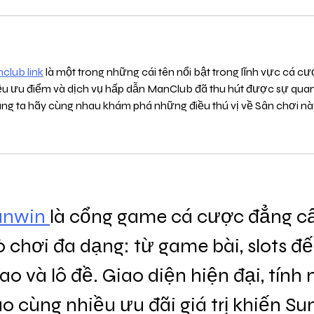
club link
 là một trong những cái tên nổi bật trong lĩnh vực cá cư
ều ưu điểm và dịch vụ hấp dẫn ManClub đã thu hút được sự quan
ng ta hãy cùng nhau khám phá những điều thú vị về Sân chơi nà
unwin 
là cổng game cá cược đẳng cấ
ò chơi đa dạng: từ game bài, slots đ
ao và lô đề. Giao diện hiện đại, tính
o cùng nhiều ưu đãi giá trị khiến Su