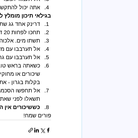
אתה יכול להתקשר 
בגילאי תיכון מומלץ ל
דרינק אחד גג שתי
תחכו לפחות 20 דק' בין הדרינק הראשון לשני. תנו רגע למוח לעכל ותראו איך אתם מרגישים
תשתו מים. אלכוהו
אל תערבבו עם משק
אל תערבבו עם גרא
כשאתה בראש טוב 
שיכורים או מחוקי
בקלות בגרון - את
אל תחפשו הסכמה -
תשאלו לפני שאתם 
כששיכורים אין ה
פורים שמח!