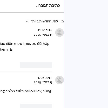
כתיבת תגובה...
הם לא באמת רוצים למות. הם
מיון לפי:
החדשות ביותר
רק לא יודעים איך להמשיך
לחיות
DUY ANH
13 במאי 2025
Giao diện mượt mà, ưu đãi hấp 
hêm tại 
לייק
להשיב
DUY ANH
13 במאי 2025
ang chính thức hello88.cv, cung 
לייק
להשיב