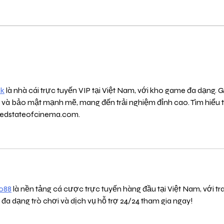
הילד שלכם בקבוצת
כשהרו
וואטסאפ? אולי כדאי שתקראו
תפקיד 
את זה קודם
k
 là nhà cái trực tuyến VIP tại Việt Nam, với kho game đa dạng. 
 và bảo mật mạnh mẽ, mang đến trải nghiệm đỉnh cao. Tìm hiểu t
tedstateofcinema.com.
lo88
 là nền tảng cá cược trực tuyến hàng đầu tại Việt Nam, với tr
 đa dạng trò chơi và dịch vụ hỗ trợ 24/24 tham gia ngay!