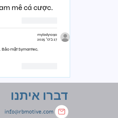
đam mê cá cược.
לייק
להשיב
mylady1090
27 בינו׳ 2025
8. Bảo mật Symantec, 
לייק
להשיב
דברו איתנו
info@rbmotive.com