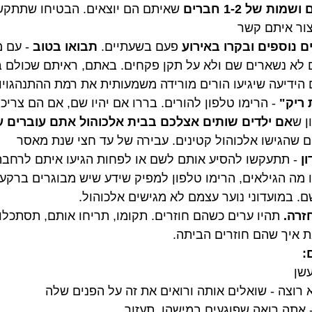
שמות של 1-2 חברים
 שאיתם הם יוצאים. הבטיחו שתתקשר
צור איתם קשר
ם נוספים ובקרו באירוע
 פעם בשעתיים. 
תבואו בטוב
 - עם 
 לא נשארים שם ולא על תקן פקחים. באתם, ראיתם שכולם ב
 הידיעה שיגיעו הורים מורידה משמעותית את רמת ההתנהגויות
ריק" 
- הרימו טלפון להורים. בררו אם יהיו שם, אם הם צריכ
ן ש
אם ילדים שותים אצלכם בבית אלכוהול אתם עוברים ע
 שהגישו אלכוהול קטינים. עבירה של עד חצי שנת מאסר
ן 
- תתעקשו להסיע אותם לשם או לפחות הגיעו איתם לרחבת
מה הגילאים, הרימו טלפון למפיק שידע שיש מבוגרים ברקע.
. במועדוני נוער עצמם לא מגישים אלכוהול.
רה. 
תהיו ערים כשהם חוזרים. תקומו, תריחו אותם, תסתכלו 
ת איך שהם חוזרים הביתה.
:
שן
א רוצה - שואלים אותה ורואים את זה על הפנים שלה
 אתה רואה שפוגעים במישהו. תעזור