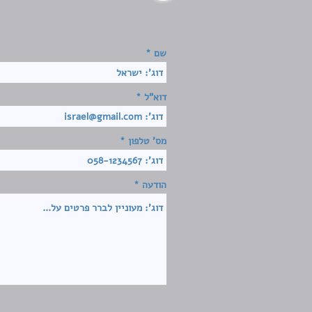
שם
דוא"ל
מס' טלפון
הודעה