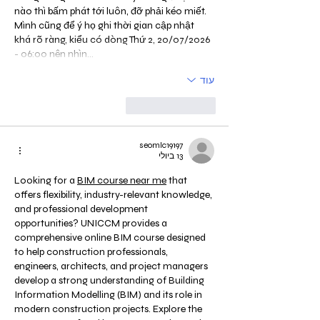
nào thì bấm phát tới luôn, đỡ phải kéo miết. 
Mình cũng để ý họ ghi thời gian cập nhật 
khá rõ ràng, kiểu có dòng Thứ 2, 20/07/2026 
- 06:00 nên nhìn…
עוד
לייק
להשיב
seomlc19197
13 ביולי
Looking for a 
BIM course near me
 that 
offers flexibility, industry-relevant knowledge, 
and professional development 
opportunities? UNICCM provides a 
comprehensive online BIM course designed 
to help construction professionals, 
engineers, architects, and project managers 
develop a strong understanding of Building 
Information Modelling (BIM) and its role in 
modern construction projects. Explore the 