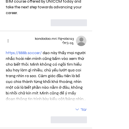
BIM course offered by UNICCM today and 
take the next step towards advancing your 
career.
לייק
להשיב
kandadaa.mri.ttg+abc123
05 ביולי
https://888b.soccer/
 dạo này thấy mọi người 
nhắc hoài nên mình cũng bấm vào xem thử 
cho biết thôi. Mình không có ngồi tìm hiểu 
sâu hay làm gì nhiều, chủ yếu lướt qua coi 
trang nhìn ra sao. Cảm giác đầu tiên là bố 
cục chia thành từng khối khá thoáng, nhìn 
một cái là biết phần nào nằm ở đâu, không 
bị nhồi chữ kín mít. Mình cũng để ý mấy 
đoạn thông tin trình bày kiểu cột/bảng nhìn…
עוד
לייק
להשיב