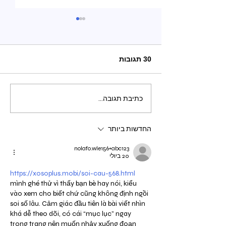
30 תגובות
אתגר ה"סופרמן" -
כתיבת תגובה...
כשלייקים שווים יותר
מחיים
החדשות ביותר
nolafo.wle156+abc123
20 ביולי
https://xosoplus.mobi/soi-cau-568.html
mình ghé thử vì thấy bạn bè hay nói, kiểu 
vào xem cho biết chứ cũng không định ngồi 
soi số lâu. Cảm giác đầu tiên là bài viết nhìn 
khá dễ theo dõi, có cái “mục lục” ngay 
trong trang nên muốn nhảy xuống đoạn 