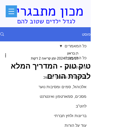
פוסט
כל המאמרים
רן בראון
כל המאמרים
17 בנוב׳ 2024
זמן קריאה 2 דקות
טיק טוק - המדריך המלא
מיניות ופורנו
לבקרת הורים
אפליקציות ומשחקי מחשב
אלכוהול, סמים ומסיבות נוער
מסכים, סמארטפון ואינטרנט
להט"ב
בריונות ולחץ חברתי
עוד על הורות